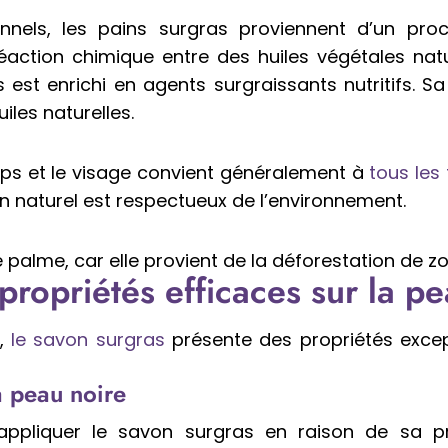
nnels, les pains surgras proviennent d’un pro
réaction chimique entre des huiles végétales nat
est enrichi en agents surgraissants nutritifs. S
iles naturelles.
orps et le visage convient généralement à
tous les
on naturel est respectueux de l’environnement.
de palme, car elle provient de la déforestation de z
propriétés efficaces sur la pe
e,
le savon surgras
présente des propriétés except
a peau noire
’appliquer le savon surgras en raison de sa p