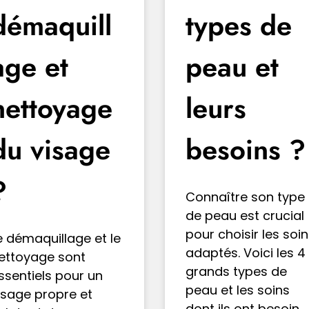
démaquill
types de
age et
peau et
nettoyage
leurs
du visage
besoins ?
?
Connaître son type
de peau est crucial
pour choisir les soi
e démaquillage et le
adaptés. Voici les 4
ettoyage sont
grands types de
ssentiels pour un
peau et les soins
isage propre et
dont ils ont besoin.