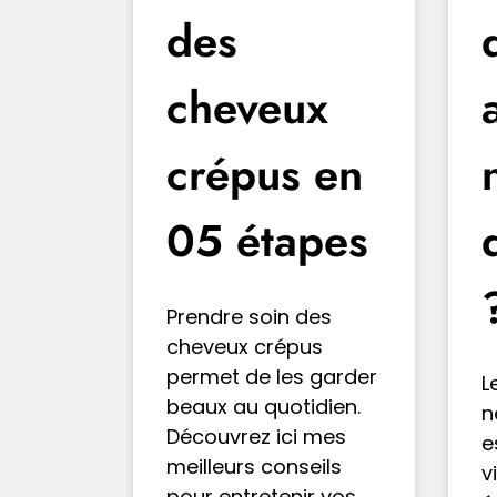
des
cheveux
crépus en
05 étapes
Prendre soin des
cheveux crépus
permet de les garder
L
beaux au quotidien.
n
Découvrez ici mes
e
meilleurs conseils
v
pour entretenir vos