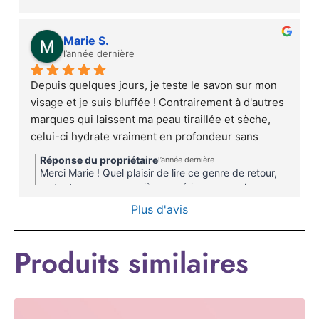
sèche comme certains que nous pouvons acheter 
dans le commerce
Marie S.
l’année dernière
Depuis quelques jours, je teste le savon sur mon  
visage et je suis bluffée ! Contrairement à d'autres 
marques qui laissent ma peau tiraillée et sèche, 
celui-ci hydrate vraiment en profondeur sans 
agresser.J'ai aussi testé la crème , c’est une 
Réponse du propriétaire
l’année dernière
révélation. Elle pénètre ultra-vite, sans laisser de 
Merci Marie ! Quel plaisir de lire ce genre de retour,
film gras ou de brillance (un miracle pour ma peau 
surtout pour une première expérience avec le savon
surgras et la crème visage légère ! de MORIJA CARE
grasse). La texture est légère, mais tellement 
Plus d'avis
! Je suis très heureuse d'apprendre que tu apprécies
efficace !! Je recommande !!!
la qualité des produits et que les résultats sont au
rendez-vous.CordialementTeam MORIJA CARE
Produits similaires