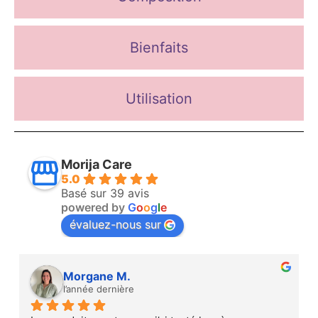
Bienfaits
Utilisation
Morija Care
5.0
Basé sur 39 avis
powered by
G
o
o
g
l
e
évaluez-nous sur
Morgane M.
l’année dernière