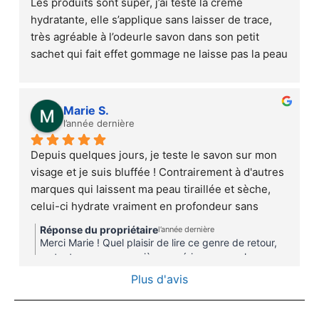
Les produits sont super, j’ai testé la crème 
hydratante, elle s’applique sans laisser de trace, 
très agréable à l’odeurle savon dans son petit 
sachet qui fait effet gommage ne laisse pas la peau 
sèche comme certains que nous pouvons acheter 
dans le commerce
Marie S.
l’année dernière
Depuis quelques jours, je teste le savon sur mon  
visage et je suis bluffée ! Contrairement à d'autres 
marques qui laissent ma peau tiraillée et sèche, 
celui-ci hydrate vraiment en profondeur sans 
agresser.J'ai aussi testé la crème , c’est une 
Réponse du propriétaire
l’année dernière
révélation. Elle pénètre ultra-vite, sans laisser de 
Merci Marie ! Quel plaisir de lire ce genre de retour,
film gras ou de brillance (un miracle pour ma peau 
surtout pour une première expérience avec le savon
surgras et la crème visage légère ! de MORIJA CARE
grasse). La texture est légère, mais tellement 
Plus d'avis
! Je suis très heureuse d'apprendre que tu apprécies
efficace !! Je recommande !!!
la qualité des produits et que les résultats sont au
rendez-vous.CordialementTeam MORIJA CARE