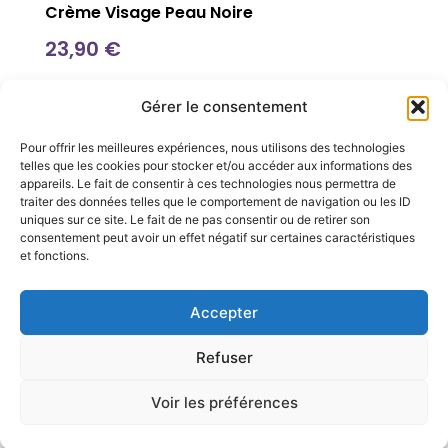
Crème Visage Peau Noire
23,90
€
Catégories
Informations
Gérer le consentement
Soin peau noire
Nous contacter
Pour offrir les meilleures expériences, nous utilisons des technologies
Soin pour cheveux
Conseils beauté
telles que les cookies pour stocker et/ou accéder aux informations des
appareils. Le fait de consentir à ces technologies nous permettra de
Coffrets
La marque
traiter des données telles que le comportement de navigation ou les ID
Accessoires
Revendeurs
uniques sur ce site. Le fait de ne pas consentir ou de retirer son
consentement peut avoir un effet négatif sur certaines caractéristiques
et fonctions.
Accepter
Mentions
CGV
CGU
Politique de
Plan de
légales
confidentialité
site
Refuser
2024 – Tout droit réservé – Propulsé par
Intuixy
Voir les préférences