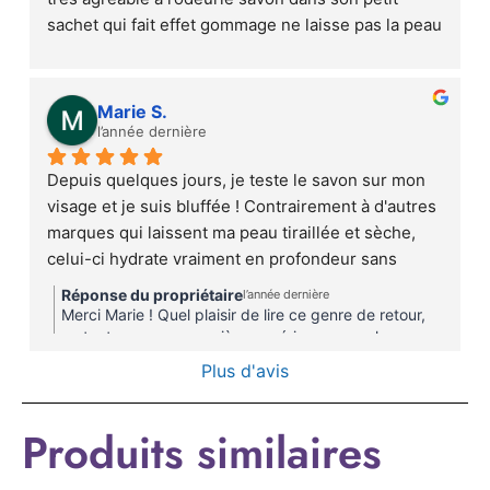
sachet qui fait effet gommage ne laisse pas la peau 
sèche comme certains que nous pouvons acheter 
dans le commerce
Marie S.
l’année dernière
Depuis quelques jours, je teste le savon sur mon  
visage et je suis bluffée ! Contrairement à d'autres 
marques qui laissent ma peau tiraillée et sèche, 
celui-ci hydrate vraiment en profondeur sans 
agresser.J'ai aussi testé la crème , c’est une 
Réponse du propriétaire
l’année dernière
révélation. Elle pénètre ultra-vite, sans laisser de 
Merci Marie ! Quel plaisir de lire ce genre de retour,
film gras ou de brillance (un miracle pour ma peau 
surtout pour une première expérience avec le savon
surgras et la crème visage légère ! de MORIJA CARE
grasse). La texture est légère, mais tellement 
Plus d'avis
! Je suis très heureuse d'apprendre que tu apprécies
efficace !! Je recommande !!!
la qualité des produits et que les résultats sont au
rendez-vous.CordialementTeam MORIJA CARE
Produits similaires