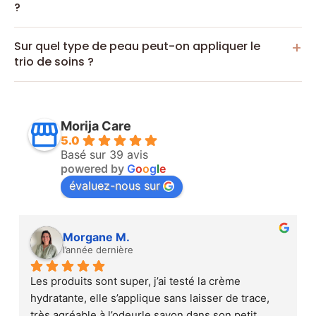
?
Sur quel type de peau peut-on appliquer le
trio de soins ?
Morija Care
5.0
Basé sur 39 avis
powered by
G
o
o
g
l
e
évaluez-nous sur
Morgane M.
l’année dernière
Les produits sont super, j’ai testé la crème 
hydratante, elle s’applique sans laisser de trace, 
très agréable à l’odeurle savon dans son petit 