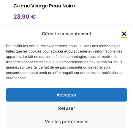
Crème Visage Peau Noire
23,90
€
Catégories
Informations
Gérer le consentement
Soin peau noire
Nous contacter
Pour offrir les meilleures expériences, nous utilisons des technologies
Soin pour cheveux
Conseils beauté
telles que les cookies pour stocker et/ou accéder aux informations des
appareils. Le fait de consentir à ces technologies nous permettra de
Coffrets
La marque
traiter des données telles que le comportement de navigation ou les ID
Accessoires
Revendeurs
uniques sur ce site. Le fait de ne pas consentir ou de retirer son
consentement peut avoir un effet négatif sur certaines caractéristiques
et fonctions.
Accepter
Mentions
CGV
CGU
Politique de
Plan de
légales
confidentialité
site
Refuser
2024 – Tout droit réservé – Propulsé par
Intuixy
Voir les préférences